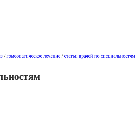
ов
/
гомеопатическое лечение
/
статьи врачей по специальностям
альностям