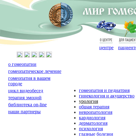
О
Для
центре
пациент
о гомеопатии
гомеопатическое лечение
гомеопатия в вашем
городе
гомеопатия и педиатрия
цикл видеобесед
гинекология и акушерство
терапия эмоций
урология
библиотека on-line
общая терапия
наши партнеры
невропатология
кардиология
дерматология
психология
глазные болезни