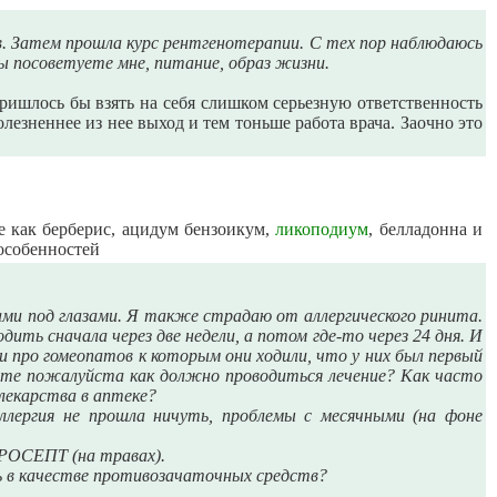
ов. Затем прошла курс рентгенотерапии. С тех пор наблюдаюсь
ры посоветуете мне, питание, образ жизни.
ишлось бы взять на себя слишком серьезную ответственность
лезненнее из нее выход и тем тоньше работа врача. Заочно это
е как берберис, ацидум бензоикум,
ликоподиум
, белладонна и
особенностей
ками под глазами. Я также страдаю от аллергического ринита.
ить сначала через две недели, а потом где-то через 24 дня. И
и про гомеопатов к которым они ходили, что у них был первый
жите пожалуйста как должно проводиться лечение? Как часто
лекарства в аптеке?
аллергия не прошла ничуть, проблемы с месячными (на фоне
УРОСЕПТ (на травах).
 в качестве противозачаточных средств?