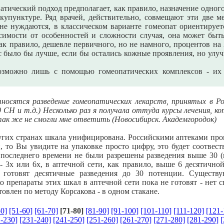
тический подход предполагает, как правило, назначение одного
купунктуре. Ряд врачей, действительно, совмещают эти две ме
не нуждаются, в классическом варианте гомеопат ориентирует
исимости от особенностей и сложности случая, она может бы
ак правило, дешевле первичного, но не намного, процентов на
с было бы лучше, если бы остались кожные проявления, но у
озможно лишь с помощью гомеопатических комплексов - их н
носятся разведение гомеопатических лекарств, принятых в Р
СН и т.д.) Несколько раз я получала оттуда курсы лечения, кот
ак же не смогли мне ответить (Новосибирск. Академгородок)
угих странах шкала унифицирована. Российскими аптеками прои
, то Вы увидите на упаковке просто цифру, это будет соотвес
последнего времени не были разрешены разведения выше 30 (и
 - 3х или 6х, в аптечной сети, как правило, выше 6 десятично
) готовят десятичные разведения до 30 потенции. Сущест
о препараты этих шкал в аптечной сети пока не готовят - нет с
товлен по методу Корсакова - в одном стакане.
50]
[51-60]
[61-70]
[71-80]
[81-90]
[91-100]
[101-110]
[111-120]
[121-
-230]
[231-240]
[241-250]
[251-260]
[261-270]
[271-280]
[281-290]
[