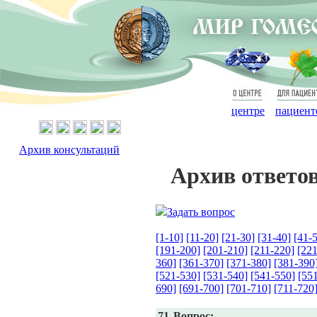
О
Для
центре
пациент
Архив консультаций
Архив ответо
Задать вопрос
[1-10]
[11-20]
[21-30]
[31-40]
[41-
[191-200]
[201-210]
[211-220]
[221
360]
[361-370]
[371-380]
[381-390
[521-530]
[531-540]
[541-550]
[55
690]
[691-700]
[701-710]
[711-720
71
Вопрос: