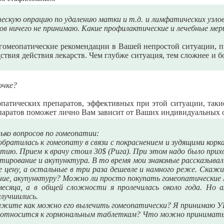
ическую опрацию по удалению матки и т.д. и лимфатических узл
нов ничего не принимаю. Какие профилактические и лечебные ме
омеопатические рекомендации в Вашей непростой ситуации, пр
ствия действия лекарств. Чем глубже ситуация, тем сложнее и бо
очке?
патических препаратов, эффективных при этой ситуации, таки
епаратов поможет лично Вам зависит от Ваших индивидуальных 
ько вопросов по гомеопатии:
 обратилась к гомеопату в связи с покраснением и зудящими кор
ию. Прием к врачу стоил 30$ (Рига). При этом надо было приход
ирование и акупунктура. В то время мои знакомые рассказывал
 цену, а остальные в три раза дешевле и намного реже. Ска
ие, акупунктуру? Можно ли просто покупать гомеопатические 
месяца, а в общей сложности я пролечилась около года. Но 
улучшились.
кажите как можно его вылечить гомеопатически? Я принимаю 
я относится к гормональным таблеткам? Что можно принимать