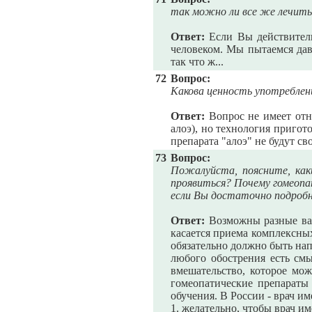
так можно ли все же лечиться
Ответ:
Если Вы действительн
человеком. Мы пытаемся дав
так что ж...
72
Вопрос:
Какова ценность употреблен
Ответ:
Вопрос не имеет отн
алоэ), но технология пригот
препарата "алоэ" не будут св
73
Вопрос:
Пожалуйста, поясните, как
проявиться? Почему гомеопа
если Вы достаточно подроб
Ответ:
Возможны разные вар
касается приема комплексны
обязательно должно быть напи
любого обострения есть см
вмешательство, которое мо
гомеопатические препараты 
обучения. В России - врач и
1. желательно, чтобы врач им