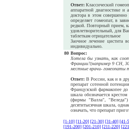
Ответ:
Классический гомеопа
аппаратной диагностике и а
доктора в этом совершенно 
определяет гомеопат, в зав
редкой. Повторный прием, к
удовлетворительный, для Ва
таблеткам отрицательное
Заочное лечение цистита в
индивидуально.
80
Вопрос:
Хотела бы узнать, как соот
Франции?(например 9 СН, 30 
местные врачи- гомеопаты т
Ответ:
В России, как и в др
препарат сотенной потенции
Французской фармакопее до 
шкала обозначается крестом
(фирмы "Валла", "Веледа"
десятитысячная шкала, однак
означать, что препарат приго
[1-10]
[11-20]
[21-30]
[31-40]
[41-
[191-200]
[201-210]
[211-220]
[221