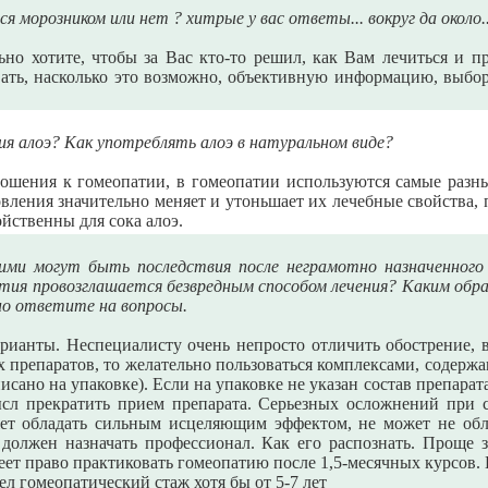
 морозником или нет ? хитрые у вас ответы... вокруг да около..
о хотите, чтобы за Вас кто-то решил, как Вам лечиться и пр
ать, насколько это возможно, объективную информацию, выбор 
ия алоэ? Как употреблять алоэ в натуральном виде?
ошения к гомеопатии, в гомеопатии используются самые разны
овления значительно меняет и утоньшает их лечебные свойства, 
ойственны для сока алоэ.
ими могут быть последствия после неграмотно назначенного 
тия провозглашается безвредным способом лечения? Каким обра
но ответите на вопросы.
ианты. Неспециалисту очень непросто отличить обострение, в
х препаратов, то желательно пользоваться комплексами, содерж
сано на упаковке). Если на упаковке не указан состав препарат
ысл прекратить прием препарата. Серьезных осложнений при
жет обладать сильным исцеляющим эффектом, не может не о
должен назначать профессионал. Как его распознать. Проще 
меет право практиковать гомеопатию после 1,5-месячных курсов. 
ел гомеопатический стаж хотя бы от 5-7 лет