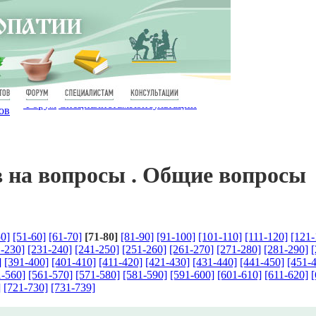
Форум
Специалистам
Консультации
ов
в на вопросы . Общие вопросы
50]
[51-60]
[61-70]
[71-80]
[81-90]
[91-100]
[101-110]
[111-120]
[121-
-230]
[231-240]
[241-250]
[251-260]
[261-270]
[271-280]
[281-290]
[
]
[391-400]
[401-410]
[411-420]
[421-430]
[431-440]
[441-450]
[451-
1-560]
[561-570]
[571-580]
[581-590]
[591-600]
[601-610]
[611-620]
[
]
[721-730]
[731-739]