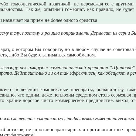
угубо гомеопатической практикой, не перемежая ее с другими
альностям. Так же, опытный гомеопат, как правило, не будет
ч назначает на прием не более одного средства
всему телу, поэтому я решила попринимать Дермавит из серии Б
рат, о котором Вы говорите, но в любом случае не советовал 
сть, либо Вы будете заниматься самообманом.
елевизору рекламируют гомеопатический препарат "Щитовид" 
парата. Действительно ли он так эффективен, как обещают в ре
зуют в лечении комплексные препараты, большинству гомеоп
чевидно, что одним, даже неплохим средством столь серьезная 
то крайне дорогое чисто коммерческое предприятие, выход о
ожно ли лечение золотистого стафилококка гомеопатическими
ибиотиков, нет противопаразитарных и противоглистных препа
ым стафилококом"