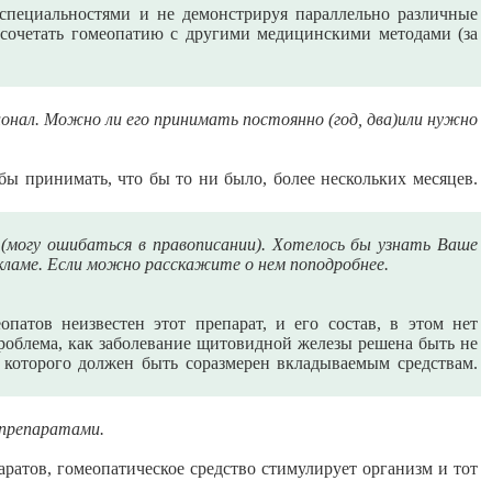
 специальностями и не демонстрируя параллельно различные
 сочетать гомеопатию с другими медицинскими методами (за
ионал. Можно ли его принимать постоянно (год, два)или нужно
бы принимать, что бы то ни было, более нескольких месяцев.
(могу ошибаться в правописании). Хотелось бы узнать Ваше
кламе. Если можно расскажите о нем поподробнее.
атов неизвестен этот препарат, и его состав, в этом нет
проблема, как заболевание щитовидной железы решена быть не
т которого должен быть соразмерен вкладываемым средствам.
 препаратами.
ратов, гомеопатическое средство стимулирует организм и тот