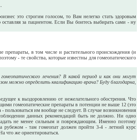
.
оизнес это строгим голосом, то Вам нелегко стать здоровым
оставляя за пациентом. Если Вы боитесь выбирать сами - ну
е препараты, в том числе и растительного происхождения (и
поэтому - те свойства, которые известны для гомеопатического
гомеопатического лечения? В какой период и как они могут
зом можно определить квалификацию врача? Буду благодарна,
едущее к выздоровлению от нежелательного обострения. Что
ащими гомеопатические препараты в потенции не выше 12 (это
а - пользоваться им вообще не следует. В случае возникновения
 соблюдении данных рекомендаций быть не должно. Ни одно
бладать не менее сильным и повреждающим. Именно поэтому
за рубежом - там гомеопат должен пройти 3-4 - летний курс
На что же ориентироваться.