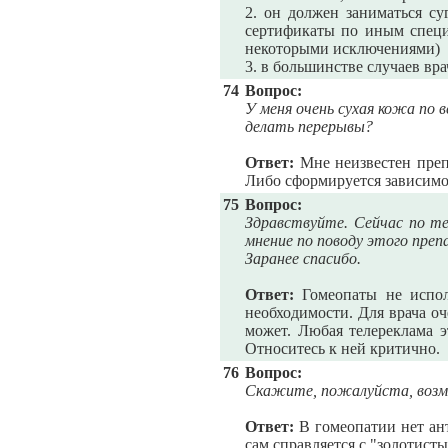
2. он должен заниматься с
сертификаты по иным специ
некоторыми исключениями)
3. в большинстве случаев вра
74
Вопрос:
У меня очень сухая кожа по 
делать перерывы?
Ответ:
Мне неизвестен препа
Либо сформируется зависимо
75
Вопрос:
Здравствуйте. Сейчас по т
мнение по поводу этого пре
Заранее спасибо.
Ответ:
Гомеопаты не исполь
необходимости. Для врача о
может. Любая телереклама э
Относитесь к ней критично.
76
Вопрос:
Скажите, пожалуйста, возм
Ответ:
В гомеопатии нет ант
сам справляется с "золотист