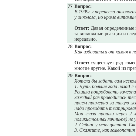
77
Вопрос:
В 1999г я перенесла онколог
у онколога, но кроме витами
Ответ:
Давая определенные г
за возможные реакции и след
нереально.
78
Вопрос:
Как избавиться от камня в п
Ответ:
существует ряд гомео
многие другие. Какой из пр
79
Вопрос:
Хотела бы задать вам нескол
1. Чуть больше года назад я
Решила попробовать гомеопат
каждый раз проводилось тест
прием примерно за такую же
надо проводить тестрирован
Мои глаза прошли через 2 
поликистозных яичников) не 
2. Сейчас у меня цистит. С
3. Скажите, как гомеопати