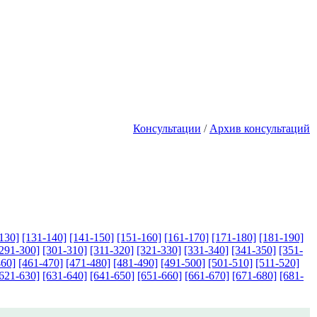
Консультации
/
Архив консультаций
130]
[131-140]
[141-150]
[151-160]
[161-170]
[171-180]
[181-190]
291-300]
[301-310]
[311-320]
[321-330]
[331-340]
[341-350]
[351-
460]
[461-470]
[471-480]
[481-490]
[491-500]
[501-510]
[511-520]
621-630]
[631-640]
[641-650]
[651-660]
[661-670]
[671-680]
[681-