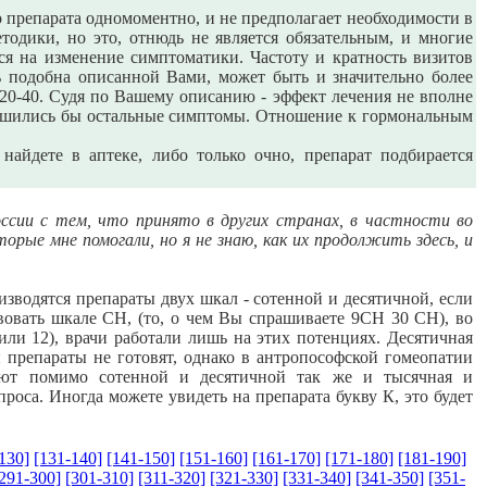
 препарата одномоментно, и не предполагает необходимости в
тодики, но это, отнюдь не является обязательным, и многие
ся на изменение симптоматики. Частоту и кратность визитов
ть подобна описанной Вами, может быть и значительно более
 20-40. Судя по Вашему описанию - эффект лечения не вполне
лучшились бы остальные симптомы. Отношение к гормональным
айдете в аптеке, либо только очно, препарат подбирается
оссии с тем, что принято в других странах, в частности во
орые мне помогали, но я не знаю, как их продолжить здесь, и
зводятся препараты двух шкал - сотенной и десятичной, если
твовать шкале СН, (то, о чем Вы спрашиваете 9СН 30 СН), во
ли 12), врачи работали лишь на этих потенциях. Десятичная
й препараты не готовят, однако в антропософской гомеопатии
вуют помимо сотенной и десятичной так же и тысячная и
проса. Иногда можете увидеть на препарата букву К, это будет
130]
[131-140]
[141-150]
[151-160]
[161-170]
[171-180]
[181-190]
291-300]
[301-310]
[311-320]
[321-330]
[331-340]
[341-350]
[351-