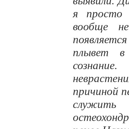
выявили. Д
я просто 
вообще н
появляетс
плывет в
сознание
неврастен
причиной п
служить
остеохон