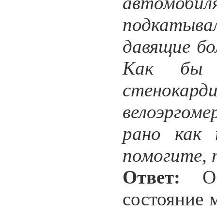
автомобил
подкатыва
давящие бо
Как бы 
стенокар
велоэргоме
рано как 
помогите, 
Ответ:
Обр
состояние 