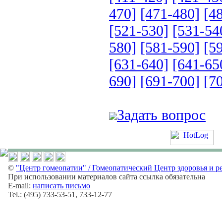
470]
[471-480]
[4
[521-530]
[531-54
580]
[581-590]
[5
[631-640]
[641-65
690]
[691-700]
[7
Задать вопрос
©
"Центр гомеопатии" / Гомеопатический Центр здоровья и р
При использовании материалов сайта ссылка обязательна
E-mail:
написать письмо
Tel.: (495) 733-53-51, 733-12-77