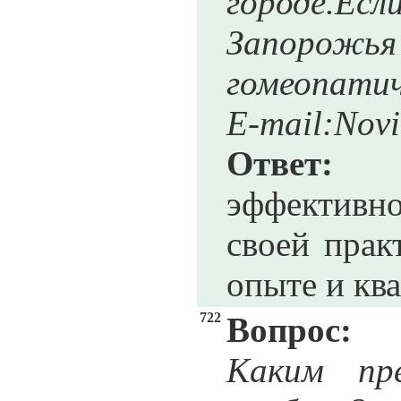
городе.
Запор
гомеопати
E-mail:Nov
Ответ:
Не
эффективн
своей прак
опыте и кв
722
Вопрос:
Каким пр