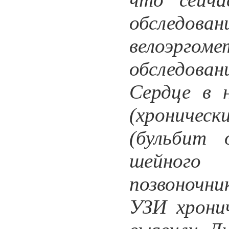
обслед
велоэрго
обследова
Сердце в 
(хроничес
(бульбит 
шейного
позвоночн
УЗИ хрони