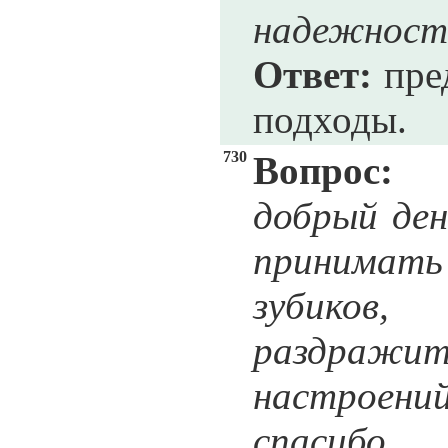
надежност
Ответ:
пред
подходы.
730
Вопрос:
добрый ден
принимать
зубиков
раздражи
настроени
спасибо