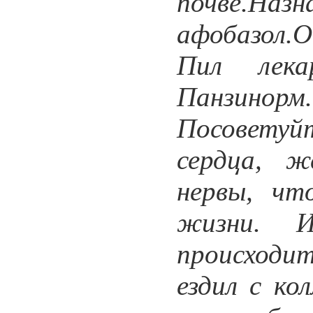
почве.Н
афобазол.О
Пил лека
Панзинор
Посоветуй
сердца, ж
нервы, чт
жизни. 
происходит
ездил с ко