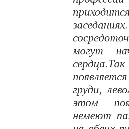
приходитс
заседан
сосредото
могут на
сердца.Так
появляетс
груди, лев
этом поя
немеют па
на обеих р