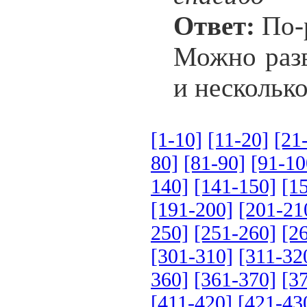
Ответ:
По-
Можно разв
и несколько
[1-10]
[11-20]
[21
80]
[81-90]
[91-10
140]
[141-150]
[1
[191-200]
[201-21
250]
[251-260]
[2
[301-310]
[311-32
360]
[361-370]
[3
[411-420]
[421-43