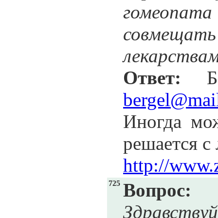
гомеопата 
совмещать 
лекарства
Ответ:
Бер
bergel@mail
Иногда мож
решается с
http://www.
725
Вопрос:
Здравствуй