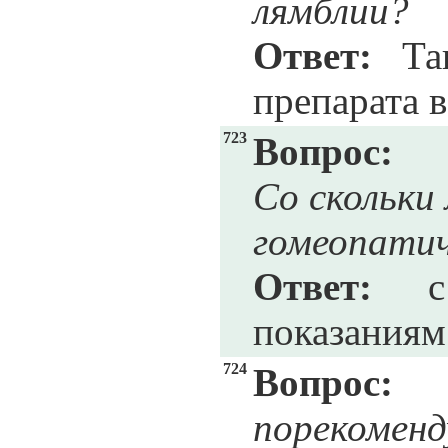
лямблии?
Ответ:
Так
препарата 
723
Вопрос:
Со скольки
гомеопати
Ответ:
с 
показаниям
724
Вопрос:
порекоме