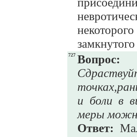
присоед
невротичес
некоторо
замкнутого 
727
Вопрос:
Сдраствуй
точках,ран
и боли в в
меры можн
Ответ:
Мал