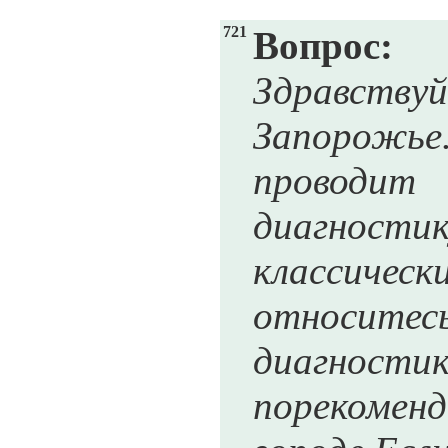
721
Вопрос:
Здравствуй
Запорожье.
прово
диагнос
классич
относи
диагнос
пореком