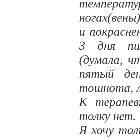
температур
ногах(вены)
и покрасне
3 дня пи
(думала, ч
пятый ден
тошнота, л
К терапев
толку нет.
Я хочу тол