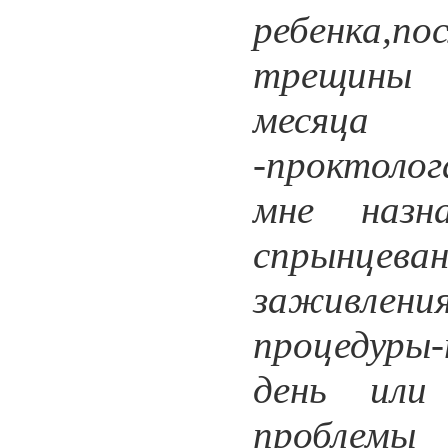
ребенка,по
трещины 
месяца 
-проктолог
мне назн
спрынцева
заживлен
процедуры
день или
проблемы 