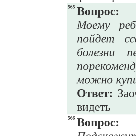
565
Вопрос:
Моему реб
пойдет сс
болезни п
порекомен
можно куп
Ответ:
Заоч
видеть
566
Вопрос:
Подскажит