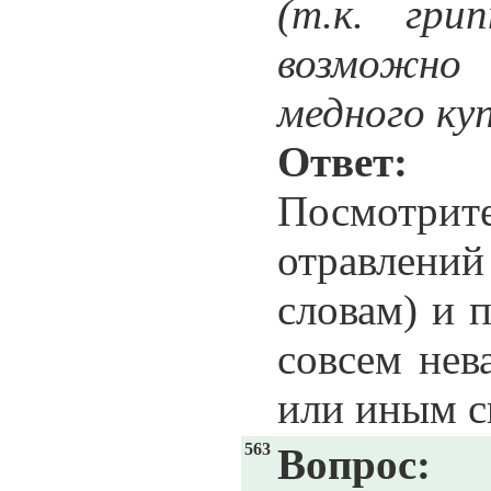
(т.к. гр
возможно 
медного ку
Ответ:
Во
Посмотр
отравлени
словам) и 
совсем нев
или иным с
563
Вопрос: