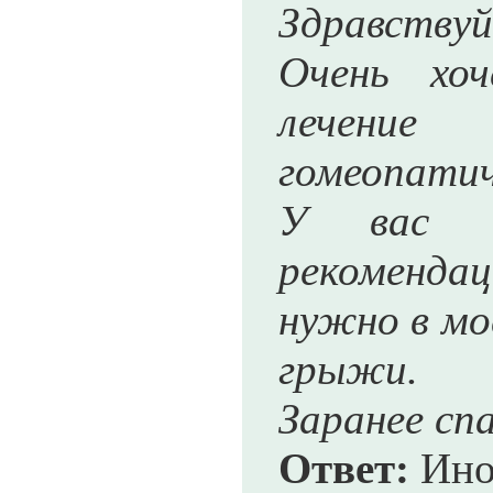
Здравствуй
Очень хоч
лечен
гомеопати
У вас н
рекомендац
нужно в мо
грыжи.
Заранее сп
Ответ:
Иног