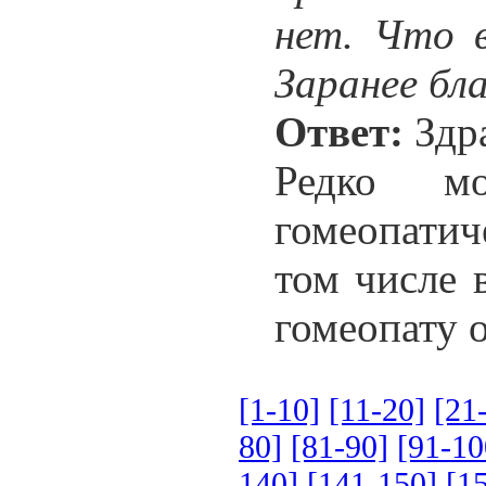
нет. Что 
Заранее бл
Ответ:
Здра
Редко мо
гомеопатич
том числе 
гомеопату 
[1-10]
[11-20]
[21
80]
[81-90]
[91-10
140]
[141-150]
[1