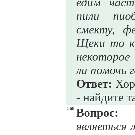
едим част
пили пиоб
смекту, ф
Щеки то к
некоторое
ли помочь 
Ответ:
Хор
- найдите т
568
Вопрос:
являеться 