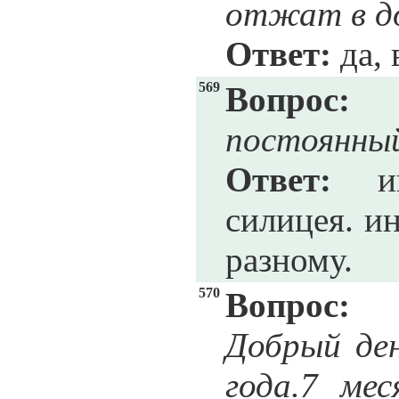
отжат в д
Ответ:
да, 
569
Вопрос:
постоянны
Ответ:
ино
силицея. ин
разному.
570
Вопрос:
Добрый ден
года.7 мес