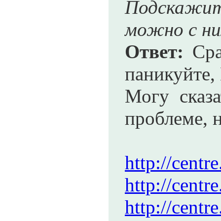
Подскажит
можно с ни
Ответ:
Сра
паникуйте,
Могу сказ
проблеме, 
http://cent
http://cent
http://cent