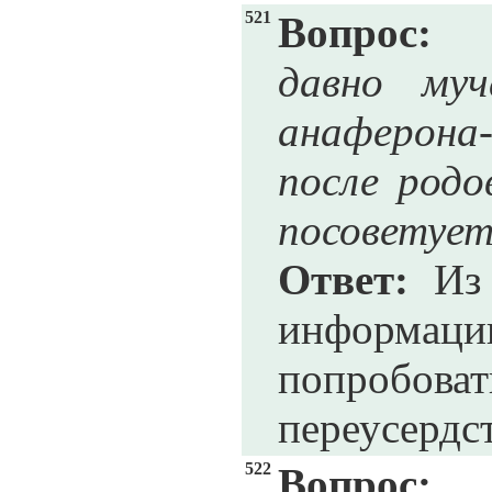
521
Вопрос:
давно муч
анаферона-
после родо
посоветует
Ответ:
Из 
информации
попробоват
переусердст
522
Вопрос: