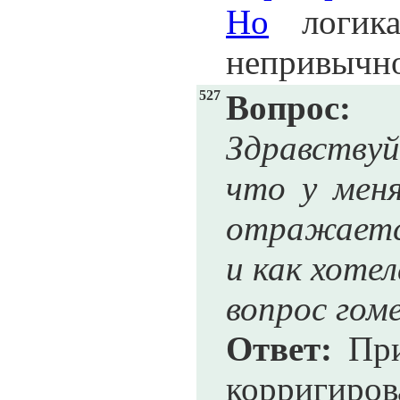
Но
логика
непривычной
527
Вопрос:
Здравствуй
что у меня
отражается
и как хоте
вопрос гом
Ответ:
При
корригиров