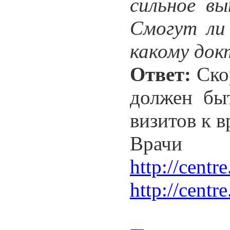
сильное в
Смогут ли
какому док
Ответ:
Скор
должен быт
визитов к в
Врачи
http://cent
http://cent