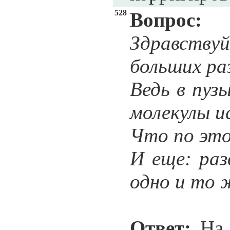
528
Вопрос:
Здравствуй
больших ра
Ведь в пуз
молекулы и
Что по это
И еще: раз
одно и то 
Ответ:
На 