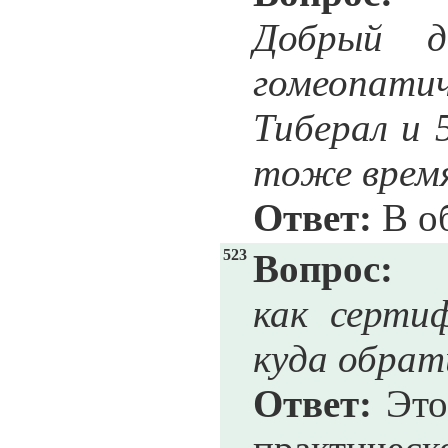
Добрый д
гомеопати
Тиберал и 
тоже время
Ответ:
В об
523
Вопрос:
как серти
куда обра
Ответ:
Это 