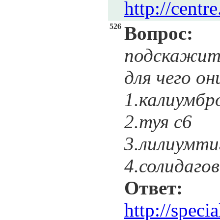
http://cent
526
Вопрос:
подскажит
для чего о
1.калиумбр
2.туя с6
3.лилиумти
4.солидагов
Ответ:
По
http://speci