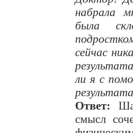
набрала м
была скл
подростком
сейчас ник
результат
ли я с пом
результата
Ответ:
Шан
смысл соч
физически