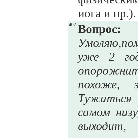
иога и пр.)
407
Вопрос:
Умоляю,по
уже 2 год
опорожнит
похоже, 
Тужиться 
самом низу
выходит,