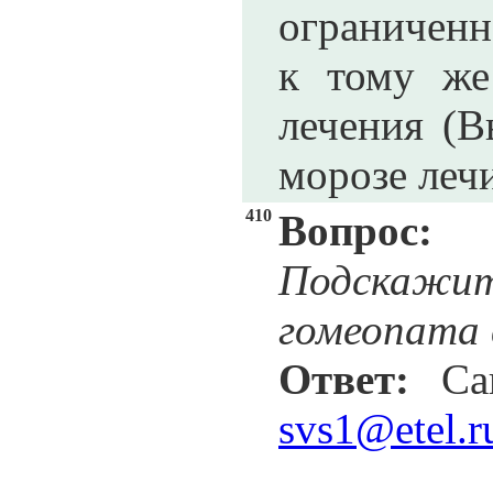
ограниченн
к тому же
лечения (В
морозе леч
410
Вопрос:
Подскаж
гомеопата 
Ответ:
Сав
svs1@etel.r