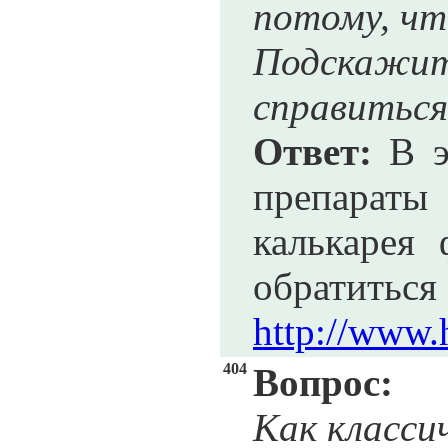
потому, что
Подскаж
справитьс
Ответ:
В э
препарат
калькарея 
обрати
http://www.
404
Вопрос:
Как класcи