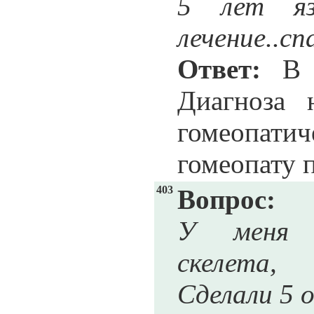
5 лет яз
лечение..сп
Ответ:
В р
Диагноза 
гомеопатич
гомеопату 
403
Вопрос:
У меня м
скелета,
Сделали 5 о