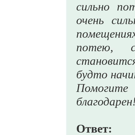
сильно по
очень сил
помещения
потею, с
становится
будто начи
Помогит
благодарен
Ответ:
Ин