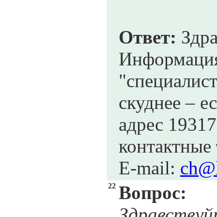
Ответ:
Здра
Информац
"специалис
скуднее – е
адрес 19317
контактные 
E-mail:
ch@l
22
Вопрос:
Здравствуй