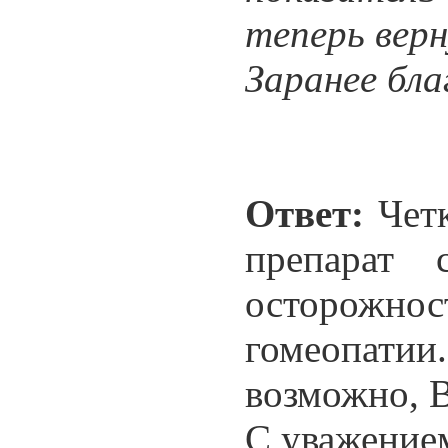
теперь верн
Заранее бла
Ответ:
Четк
препарат 
осторожн
гомеопати
возможно, В
С уважение