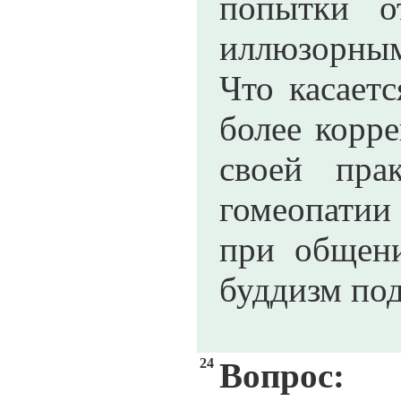
попытки о
иллюзорны
Что касаетс
более корре
своей пра
гомеопатии
при общен
буддизм по
24
Вопрос: