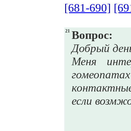
[681-690]
[69
21
Вопрос:
Добрый ден
Меня инте
гомеопатах
контактные
если возмж