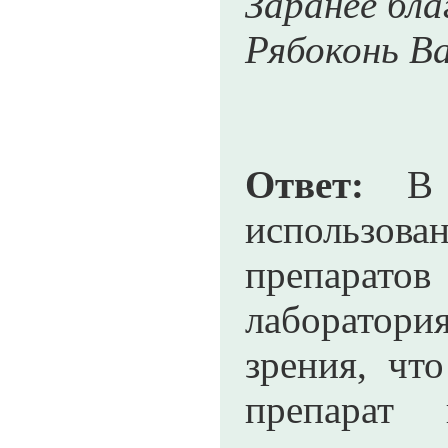
Заранее бла
Рябоконь В
Ответ:
В "
использова
препарат
лаборатория
зрения, чт
препарат 