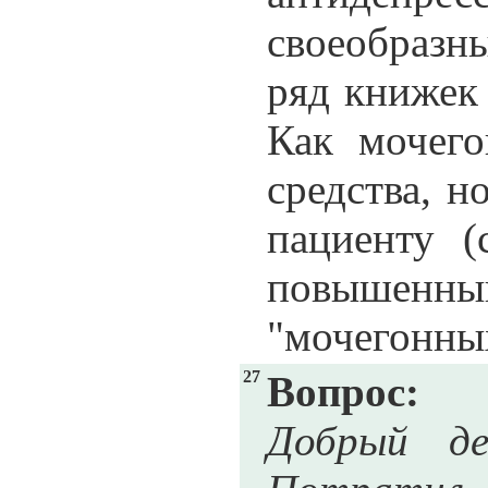
своеобразны
ряд книжек 
Как мочего
средства, н
пациенту (
повышенны
"мочегонных
27
Вопрос:
Добрый де