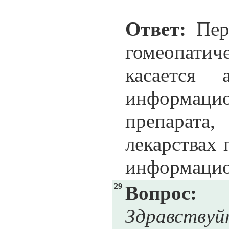
Ответ:
Пере
гомеопатич
касается
информацио
препарата,
лекарствах 
информацион
29
Вопрос:
Здравству