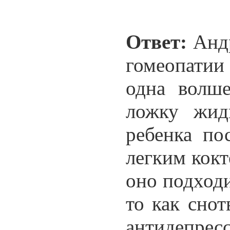
Ответ:
Андр
гомеопатии
одна волше
ложку жид
ребенка по
легким кокт
оно подходи
то как снот
антидепре