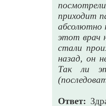
посмотрели
приходит па
абсолютно 
этот врач н
стали прои
назад, он н
Так ли эт
(последоват
Ответ:
Здра