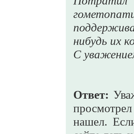
Потратил 
гометопати
поддерживае
нибудь их к
С уважением
Ответ:
Уваж
просмотрел 
нашел. Есл