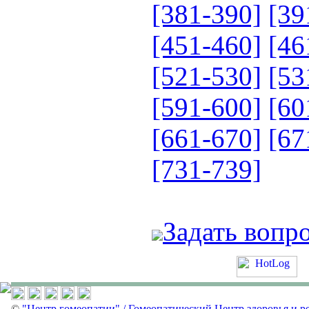
[381-390]
[39
[451-460]
[46
[521-530]
[53
[591-600]
[60
[661-670]
[67
[731-739]
Задать вопр
©
"Центр гомеопатии" / Гомеопатический Центр здоровья и р