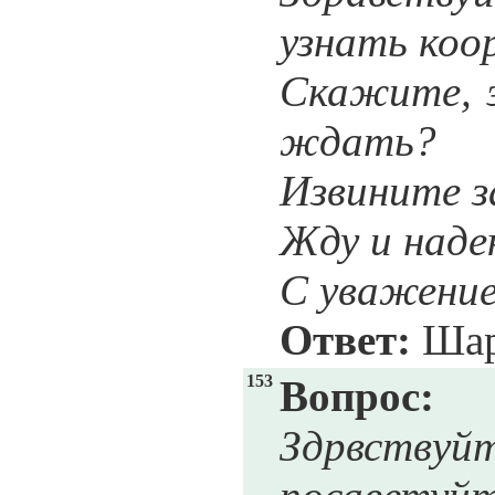
узнать коо
Скажите, 
ждать?
Извините з
Жду и наде
С уважени
Ответ:
Шар
153
Вопрос:
Здрвствуй