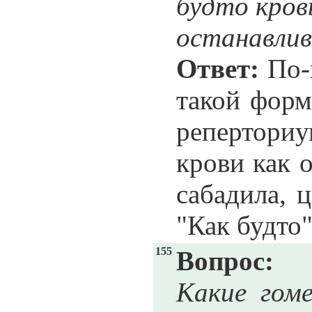
будто кров
останавлив
Ответ:
По-в
такой форм
реперториу
крови как о
сабадила, 
"Как будто"
155
Вопрос:
Какие гом