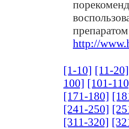
порекоме
воспольз
препарат
http://www.
[1-10]
[11-20]
100]
[101-110
[171-180]
[18
[241-250]
[25
[311-320]
[32