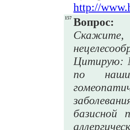
http://www.
157
Вопрос:
Скажите,
нецелесооб
Цитирую: М
по нашим
гомеопати
заболеван
базисной 
аллергическ