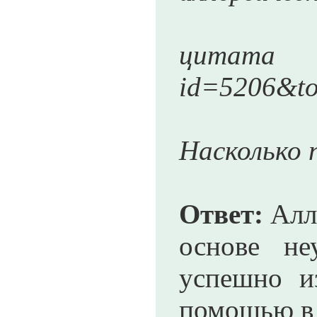
цитата вз
id=5206&t
Насколько 
Ответ:
Алле
основе не
успешно и
помощью в 