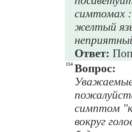
посаветуйт
симтомах :
желтый язы
неприятный
Ответ:
Поп
154
Вопрос:
Уважаемые
пожалуйста
симптом "к
вокруг голо