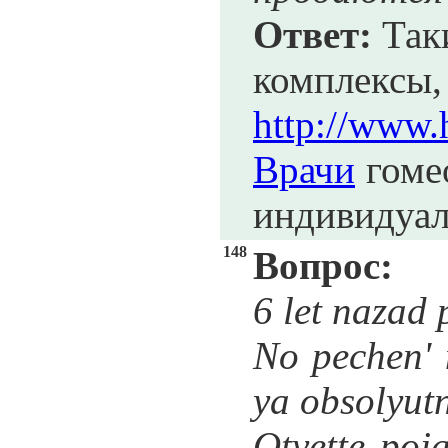
Ответ:
Таки
ком
http://www.
Врачи
гомео
индивидуал
148
Вопрос:
6 let nazad 
No pechen'
ya obsolyutn
Otvette poj