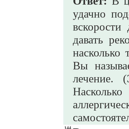
Ответ:
В це
удачно под
вскорости 
давать рек
насколько 
Вы называ
лечение. 
Насколько
аллергичес
самостояте
144