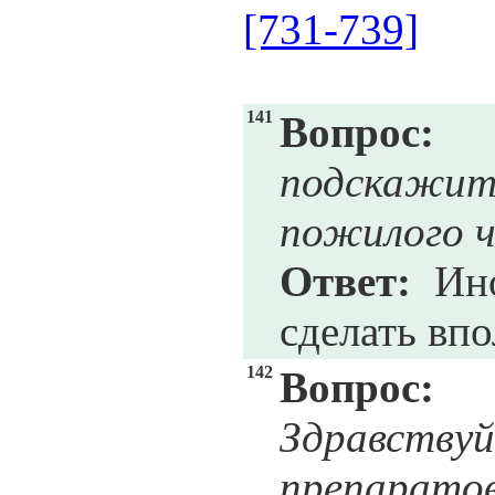
[731-739]
141
Вопрос:
подскажит
пожилого ч
Ответ:
Ино
сделать впо
142
Вопрос:
Здравству
препаратов