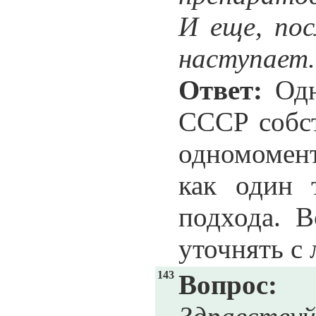
И еще, пос
наступает. 
Ответ:
Одн
СССР собст
одномомент
как один 
подхода. В
уточнять с
143
Вопрос: