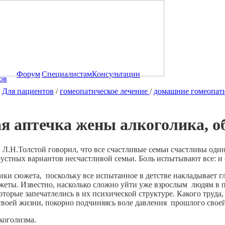
Форум
Специалистам
Консультации
ов
Для пациентов
/
гомеопатическое лечение
/
домашние гомеопати
я аптечка жены алкоголика, о
Л.Н.Толстой говорил, что все счастливые семьи счастливы одина
грустных вариантов несчастливой семьи. Боль испытывают все: 
ики сюжета, поскольку все испытанное в детстве накладывает 
жеты. Известно, насколько сложно уйти уже взрослым людям в 
оторые запечатлелись в их психической структуре. Какого труда
своей жизни, покорно подчиняясь воле давления прошлого своей
коголизма.