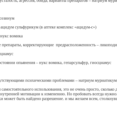
усталость, агрессия, обида; варианты препаратов – натриум мури
юэзинум
 ацидум сульфурикум (в аптеке комплекс «ацидум-с»)
 нукс вомика
препараты, корректирующие предрасположенность – ликоподиум
сциамус
остоянии опьянения – нукс вомика, гепарсульфур, гиосциамус
путствующими психическими проблемами – натриум муриатикум, 
я самостоятельного использования, это не очень просто, скольк
внутренней мотивации к изменению. Но пробовать всегда нужно
ки может быть найдено разрешение. и мы желаем всем, столкнув