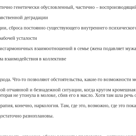
тично генетически обусловленный, частично – воспроизводящий
авственной деградации
ции, сброса постоянно существующего внутреннего психического
рабочей усталости
дисгармоничных взаимоотношений в семье (жена подавляет мужа
а взаимодействия в коллективе
дхода. Что-то позволяют обстоятельства, какие-то возможности 
самой отчаянной и безнадежной ситуации, когда кругом кромешна
оторая не утонула в молоке, сбив его в масло. Хотя там шла речь 
рапия, конечно, наркология. Там, где это, возможно, где это пок
достаточно разноплановы.