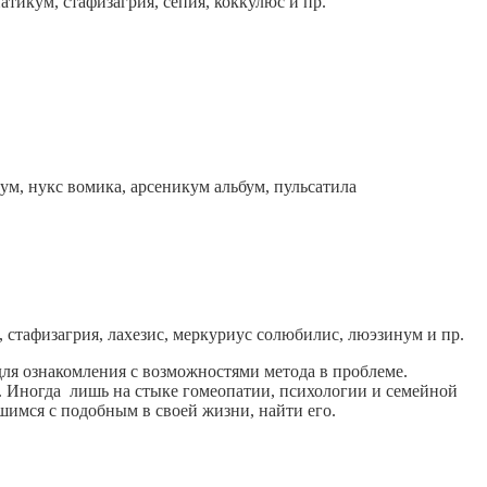
атикум, стафизагрия, сепия, коккулюс и пр.
, нукс вомика, арсеникум альбум, пульсатила
стафизагрия, лахезис, меркуриус солюбилис, люэзинум и пр.
о для ознакомления с возможностями метода в проблеме.
. Иногда лишь на стыке гомеопатии, психологии и семейной
шимся с подобным в своей жизни, найти его.