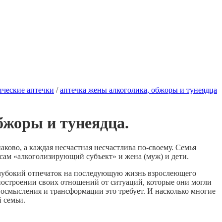
ческие аптечки
/
аптечка жены алкоголика, обжоры и тунеядца
бжоры и тунеядца.
ково, а каждая несчастная несчастлива по-своему. Семья
и сам «алкоголизирующий субъект» и жена (муж) и дети.
глубокий отпечаток на последующую жизнь взрослеющего
построении своих отношений от ситуаций, которые они могли
, осмысления и трансформации это требует. И насколько многие
 семьи.