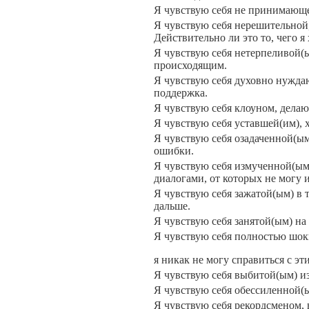
Я чувствую себя не принимающей
Я чувствую себя нерешительной
Действительно ли это то, чего я
Я чувствую себя нетерпеливой(
происходящим.
Я чувствую себя духовно нужда
поддержка.
Я чувствую себя клоуном, дела
Я чувствую себя уставшей(им), х
Я чувствую себя озадаченной(ым
ошибки.
Я чувствую себя измученной(ы
диалогами, от которых не могу и
Я чувствую себя зажатой(ым) в т
дальше.
Я чувствую себя занятой(ым) на 
Я чувствую себя полностью шо
я никак не могу справиться с эт
Я чувствую себя выбитой(ым) из
Я чувствую себя обессиленной(
Я чувствую себя рекордсменом,