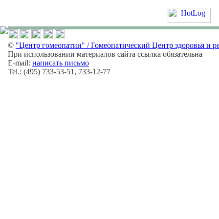
©
"Центр гомеопатии" / Гомеопатический Центр здоровья и р
При использовании материалов сайта ссылка обязательна
E-mail:
написать письмо
Tel.: (495) 733-53-51, 733-12-77